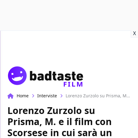
Recensioni
Format video
Marvel
Netflix
Disney+
Prime
X
FILM
Home
Interviste
Lorenzo Zurzolo su Prisma, M. e il film con Scorsese in cui sarà un giovane Franco Nero | Casa Alò
Lorenzo Zurzolo su
Prisma, M. e il film con
Scorsese in cui sarà un