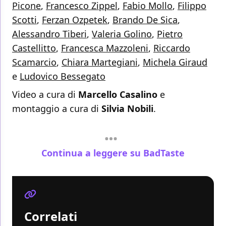
Picone
,
Francesco Zippel
,
Fabio Mollo
,
Filippo
Scotti
,
Ferzan Ozpetek
,
Brando De Sica
,
Alessandro Tiberi
,
Valeria Golino
,
Pietro
Castellitto
,
Francesca Mazzoleni
,
Riccardo
Scamarcio
,
Chiara Martegiani
,
Michela Giraud
e
Ludovico Bessegato
Video a cura di
Marcello Casalino
e
montaggio a cura di
Silvia Nobili
.
Continua a leggere su BadTaste
Correlati