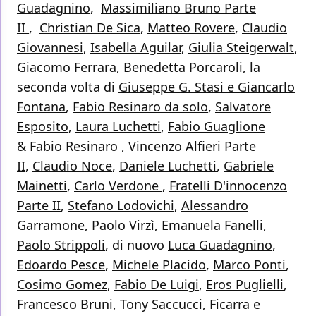
Guadagnino
,
Massimiliano Bruno Parte
II
,
Christian De Sica
,
Matteo Rovere
,
Claudio
Giovannesi
,
Isabella Aguilar
,
Giulia Steigerwalt
,
Giacomo Ferrara
,
Benedetta Porcaroli
, la
seconda volta di
Giuseppe G. Stasi e Giancarlo
Fontana
,
Fabio Resinaro da solo
,
Salvatore
Esposito
,
Laura Luchetti
,
Fabio Guaglione
& Fabio Resinaro
,
Vincenzo Alfieri Parte
II
,
Claudio Noce
,
Daniele Luchetti
,
Gabriele
Mainetti
,
Carlo Verdone
,
Fratelli D'innocenzo
Parte II
,
Stefano Lodovichi
,
Alessandro
Garramone
,
Paolo Virzì,
Emanuela Fanelli
,
Paolo Strippoli
, di nuovo
Luca Guadagnino
,
Edoardo Pesce
,
Michele Placido
,
Marco Ponti
,
Cosimo Gomez
,
Fabio De Luigi
,
Eros Puglielli
,
Francesco Bruni
,
Tony Saccucci
,
Ficarra e