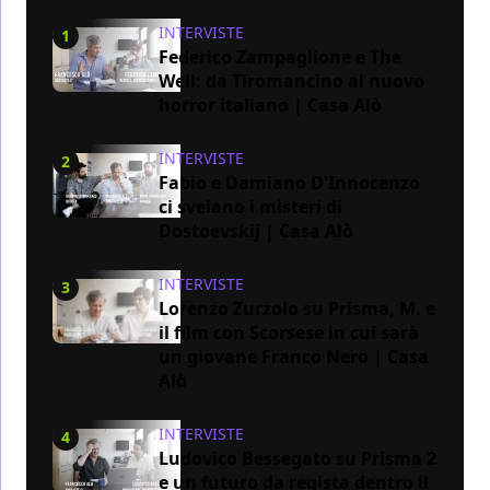
INTERVISTE
1
Federico Zampaglione e The
Well: da Tiromancino al nuovo
horror italiano | Casa Alò
INTERVISTE
2
Fabio e Damiano D'Innocenzo
ci svelano i misteri di
Dostoevskij | Casa Alò
INTERVISTE
3
Lorenzo Zurzolo su Prisma, M. e
il film con Scorsese in cui sarà
un giovane Franco Nero | Casa
Alò
INTERVISTE
4
Ludovico Bessegato su Prisma 2
e un futuro da regista dentro il