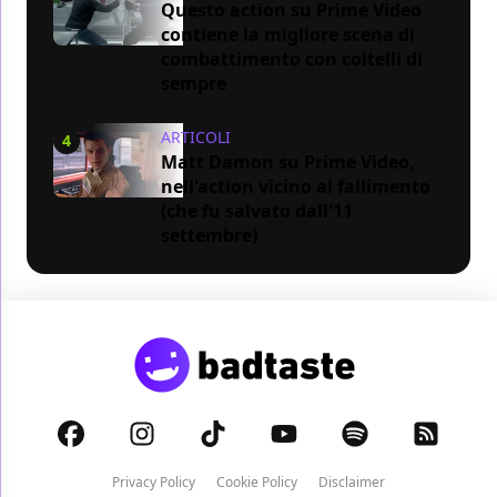
Questo action su Prime Video
contiene la migliore scena di
combattimento con coltelli di
sempre
ARTICOLI
4
Matt Damon su Prime Video,
nell'action vicino al fallimento
(che fu salvato dall'11
settembre)
Privacy Policy
Cookie Policy
Disclaimer