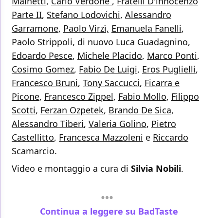
Mainetti
,
Carlo Verdone
,
Fratelli D'innocenzo
Parte II
,
Stefano Lodovichi
,
Alessandro
Garramone
,
Paolo Virzì,
Emanuela Fanelli
,
Paolo Strippoli
, di nuovo
Luca Guadagnino
,
Edoardo Pesce
,
Michele Placido
,
Marco Ponti
,
Cosimo Gomez
,
Fabio De Luigi
,
Eros Puglielli
,
Francesco Bruni
,
Tony Saccucci
,
Ficarra e
Picone
,
Francesco Zippel
,
Fabio Mollo
,
Filippo
Scotti
,
Ferzan Ozpetek
,
Brando De Sica
,
Alessandro Tiberi
,
Valeria Golino
,
Pietro
Castellitto
,
Francesca Mazzoleni
e
Riccardo
Scamarcio
.
Video e montaggio a cura di
Silvia Nobili
.
Continua a leggere su BadTaste