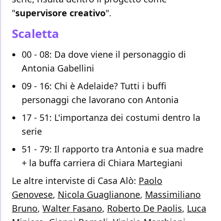
"
supervisore creativo
".
Scaletta
00 - 08: Da dove viene il personaggio di
Antonia Gabellini
09 - 16: Chi è Adelaide? Tutti i buffi
personaggi che lavorano con Antonia
17 - 51: L'importanza dei costumi dentro la
serie
51 - 79: Il rapporto tra Antonia e sua madre
+ la buffa carriera di Chiara Martegiani
Le altre interviste di Casa Alò:
Paolo
Genovese
,
Nicola Guaglianone
,
Massimiliano
Bruno
,
Walter Fasano
,
Roberto De Paolis
,
Luca