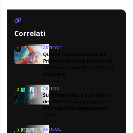
Correlati
ARTICOLI
1
Questo sequel animato su
Prime Video è così potente da
ridefinire il concetto di film di
supereroi
ARTICOLI
2
Su Prime Video, c'è un horror
del 2021 che spiega perché i
film vietati ci ossessionano
tanto
ARTICOLI
3