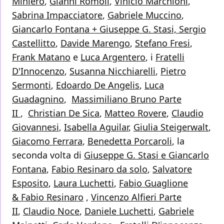
Miniero
,
Gianni Romoli
,
Vinicio Marchioni
,
Sabrina Impacciatore
,
Gabriele Muccino
,
Giancarlo Fontana + Giuseppe G. Stasi,
Sergio
Castellitto
,
Davide Marengo
,
Stefano Fresi
,
Frank Matano
e
Luca Argentero
, i
Fratelli
D'Innocenzo
,
Susanna Nicchiarelli
,
Pietro
Sermonti
,
Edoardo De Angelis
,
Luca
Guadagnino
,
Massimiliano Bruno Parte
II
,
Christian De Sica
,
Matteo Rovere
,
Claudio
Giovannesi
,
Isabella Aguilar
,
Giulia Steigerwalt
,
Giacomo Ferrara
,
Benedetta Porcaroli
, la
seconda volta di
Giuseppe G. Stasi e Giancarlo
Fontana
,
Fabio Resinaro da solo
,
Salvatore
Esposito
,
Laura Luchetti
,
Fabio Guaglione
& Fabio Resinaro
,
Vincenzo Alfieri Parte
II
,
Claudio Noce
,
Daniele Luchetti
,
Gabriele