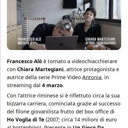
Francesco Alò
è tornato a videochiacchierare
con
Chiara Martegiani
, attrice protagonista e
autrice della serie Prime Video
Antonia
, in
streaming dal
4 marzo
.
Con l'attrice riminese si è riflettuto circa la sua
bizzarra carriera, cominciata grazie al successo
del filone giovanilista frutto del box office di
Ho Voglia di Te
(2007; circa 14 milioni di euro
al botteghino). Presente in
Un Gioco Da