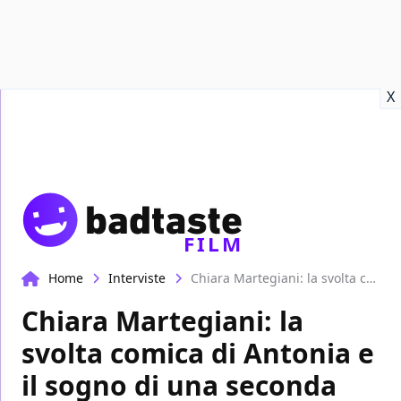
Recensioni
Format video
Marvel
Netflix
Disney+
Prime
X
FILM
Home
Interviste
Chiara Martegiani: la svolta comica di Antonia e il sogno di una seconda stagione | Casa Alò
Chiara Martegiani: la
svolta comica di Antonia e
il sogno di una seconda